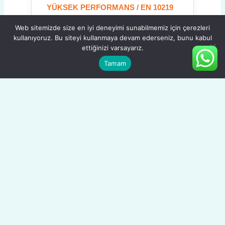
YÜKSEK PERFORMANS / EN 10219
Daha zorlu iklim koşulları ve düşük
Web sitemizde size en iyi deneyimi sunabilmemiz için çerezleri
kullanıyoruz. Bu siteyi kullanmaya devam ederseniz, bunu kabul
sıcaklık (-20°C’ye kadar) gerektiren
ettiğinizi varsayarız.
projeler için özel olarak geliştirilmiştir.
Tamam
Üstün darbe tokluğu sayesinde kritik
yapısal elemanlarda tercih edilir.
Link: St52/S355 Fiyatları
St52-3
ESKİ KODLAMA / DIN 17100
Artık EN standartları (S355) ile yer
değiştirmiş olan bu eski kodlama, St52
kutu profillerin atası sayılır. Mekanik