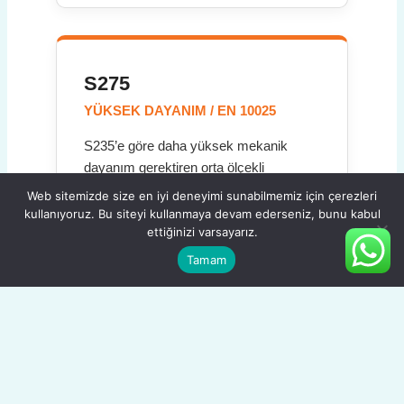
S275
YÜKSEK DAYANIM / EN 10025
S235’e göre daha yüksek mekanik
dayanım gerektiren orta ölçekli
projelerde tercih edilir. Daha fazla yük
Web sitemizde size en iyi deneyimi sunabilmemiz için çerezleri
taşıma kapasitesi sunarak yapıların
kullanıyoruz. Bu siteyi kullanmaya devam ederseniz, bunu kabul
ettiğinizi varsayarız.
sağlamlığını artırır.
Tamam
S355
YÜKSEK PERFORMANS / EN 10025