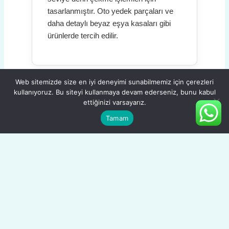
tasarlanmıştır. Oto yedek parçaları ve
daha detaylı beyaz eşya kasaları gibi
ürünlerde tercih edilir.
Web sitemizde size en iyi deneyimi sunabilmemiz için çerezleri
kullanıyoruz. Bu siteyi kullanmaya devam ederseniz, bunu kabul
ettiğinizi varsayarız.
DC04
Tamam
YÜKSEK PERFORMANS / EN 10130
En yüksek şekillendirme kabiliyetine
sahip kalitedir. Otomotiv sektöründeki
en zorlu derin çekme parçaları ve özel
şekilli ürünler için idealdir. Mükemmel
bir yüzey kalitesi sunar.