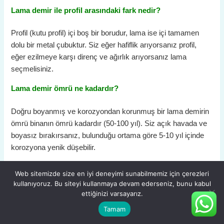
Lama demir ile profil arasındaki fark nedir?
Profil (kutu profil) içi boş bir borudur, lama ise içi tamamen
dolu bir metal çubuktur. Siz eğer hafiflik arıyorsanız profil,
eğer ezilmeye karşı direnç ve ağırlık arıyorsanız lama
seçmelisiniz.
Lama demir ömrü ne kadardır?
Doğru boyanmış ve korozyondan korunmuş bir lama demirin
ömrü binanın ömrü kadardır (50-100 yıl). Siz açık havada ve
boyasız bırakırsanız, bulunduğu ortama göre 5-10 yıl içinde
korozyona yenik düşebilir.
Lama demir fiyatı Ankara’da farklı mı?
Web sitemizde size en iyi deneyimi sunabilmemiz için çerezleri
kullanıyoruz. Bu siteyi kullanmaya devam ederseniz, bunu kabul
Nakliye maliyetlerinden dolayı İstanbul, İskenderun ve
ettiğinizi varsayarız.
Karabük gibi üretim merkezlerine olan mesafe fiyatı etkiler.
Tamam
Siz Ankara’da alım yaparken küçük bir lojistik farkıyla