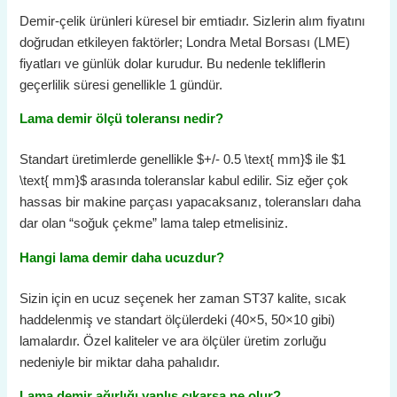
Demir-çelik ürünleri küresel bir emtiadır. Sizlerin alım fiyatını
doğrudan etkileyen faktörler; Londra Metal Borsası (LME)
fiyatları ve günlük dolar kurudur. Bu nedenle tekliflerin
geçerlilik süresi genellikle 1 gündür.
Lama demir ölçü toleransı nedir?
Standart üretimlerde genellikle
$+/- 0.5 \text{ mm}$
ile
$1
\text{ mm}$
arasında toleranslar kabul edilir. Siz eğer çok
hassas bir makine parçası yapacaksanız, toleransları daha
dar olan “soğuk çekme” lama talep etmelisiniz.
Hangi lama demir daha ucuzdur?
Sizin için en ucuz seçenek her zaman ST37 kalite, sıcak
haddelenmiş ve standart ölçülerdeki (40×5, 50×10 gibi)
lamalardır. Özel kaliteler ve ara ölçüler üretim zorluğu
nedeniyle bir miktar daha pahalıdır.
Lama demir ağırlığı yanlış çıkarsa ne olur?