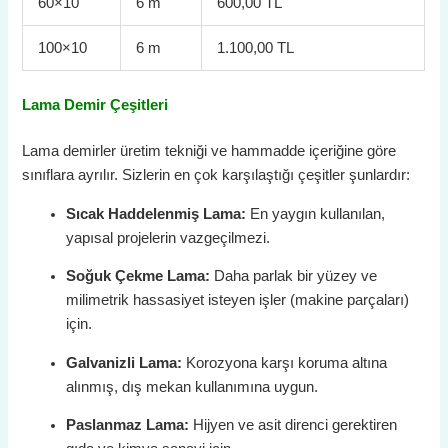
60×10
6 m
600,00 TL
100×10
6 m
1.100,00 TL
Lama Demir Çeşitleri
Lama demirler üretim tekniği ve hammadde içeriğine göre
sınıflara ayrılır. Sizlerin en çok karşılaştığı çeşitler şunlardır:
Sıcak Haddelenmiş Lama:
En yaygın kullanılan,
yapısal projelerin vazgeçilmezi.
Soğuk Çekme Lama:
Daha parlak bir yüzey ve
milimetrik hassasiyet isteyen işler (makine parçaları)
için.
Galvanizli Lama:
Korozyona karşı koruma altına
alınmış, dış mekan kullanımına uygun.
Paslanmaz Lama:
Hijyen ve asit direnci gerektiren