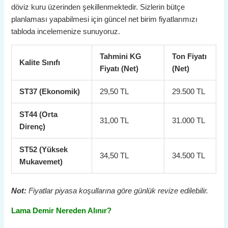
döviz kuru üzerinden şekillenmektedir. Sizlerin bütçe
planlaması yapabilmesi için güncel net birim fiyatlarımızı
tabloda incelemenize sunuyoruz.
Tahmini KG
Ton Fiyatı
Kalite Sınıfı
Fiyatı (Net)
(Net)
ST37 (Ekonomik)
29,50 TL
29.500 TL
ST44 (Orta
31,00 TL
31.000 TL
Direnç)
ST52 (Yüksek
34,50 TL
34.500 TL
Mukavemet)
Not:
Fiyatlar piyasa koşullarına göre günlük revize edilebilir.
Lama Demir Nereden Alınır?