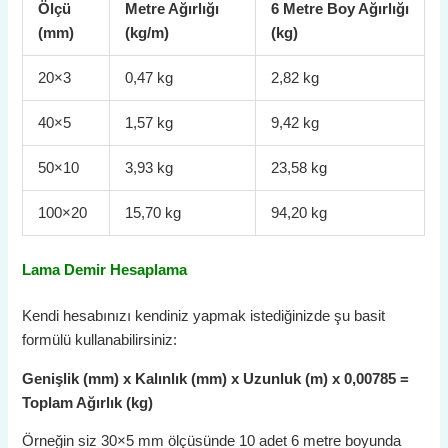
Ölçü
Metre Ağırlığı
6 Metre Boy Ağırlığı
(mm)
(kg/m)
(kg)
20×3
0,47 kg
2,82 kg
40×5
1,57 kg
9,42 kg
50×10
3,93 kg
23,58 kg
100×20
15,70 kg
94,20 kg
Lama Demir Hesaplama
Kendi hesabınızı kendiniz yapmak istediğinizde şu basit
formülü kullanabilirsiniz:
Genişlik (mm) x Kalınlık (mm) x Uzunluk (m) x 0,00785 =
Toplam Ağırlık (kg)
Örneğin siz 30×5 mm ölçüsünde 10 adet 6 metre boyunda