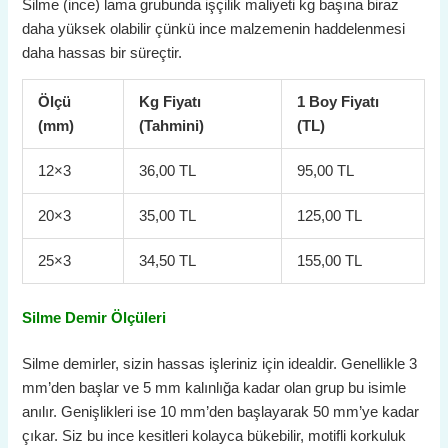
Silme (ince) lama grubunda işçilik maliyeti kg başına biraz
daha yüksek olabilir çünkü ince malzemenin haddelenmesi
daha hassas bir süreçtir.
Ölçü
Kg Fiyatı
1 Boy Fiyatı
(mm)
(Tahmini)
(TL)
12×3
36,00 TL
95,00 TL
20×3
35,00 TL
125,00 TL
25×3
34,50 TL
155,00 TL
Silme Demir Ölçüleri
Silme demirler, sizin hassas işleriniz için idealdir. Genellikle 3
mm’den başlar ve 5 mm kalınlığa kadar olan grup bu isimle
anılır. Genişlikleri ise 10 mm’den başlayarak 50 mm’ye kadar
çıkar. Siz bu ince kesitleri kolayca bükebilir, motifli korkuluk