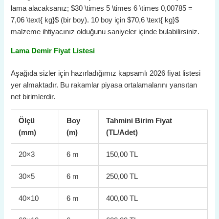
lama alacaksanız;
$30 \times 5 \times 6 \times 0,00785 =
7,06 \text{ kg}$
(bir boy). 10 boy için
$70,6 \text{ kg}$
malzeme ihtiyacınız olduğunu saniyeler içinde bulabilirsiniz.
Lama Demir Fiyat Listesi
Aşağıda sizler için hazırladığımız kapsamlı 2026 fiyat listesi
yer almaktadır. Bu rakamlar piyasa ortalamalarını yansıtan
net birimlerdir.
Ölçü
Boy
Tahmini Birim Fiyat
(mm)
(m)
(TL/Adet)
20×3
6 m
150,00 TL
30×5
6 m
250,00 TL
40×10
6 m
400,00 TL