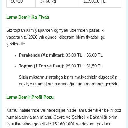
80×10
37,68 kg
1.350,00 TL
Lama Demir Kg Fiyatı
Siz toptan alım yaparken kg fiyatı üzerinden pazarlık
yaparsınız. 2026 yılı güncel kilogram birim fiyatları şu
şekildedir:
Perakende (Az miktar):
33,00 TL – 36,00 TL
Toptan (1 Ton ve üstü):
29,00 TL – 31,50 TL
Sizin miktarınız arttıkça birim maliyetinizin düşeceğini,
nakliye avantajınızın artacağını unutmamanız gerekir.
Lama Demir Profil Pozu
Kamu ihalelerinde ve hakedişlerinizde lama demirler belirli poz
numaralarıyla tanımlanır. Çevre ve Şehircilik Bakanlığı birim
fiyat listesinde genellikle
15.160.1001
ve devamı pozlarla