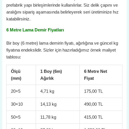
prefabrik yapı birleşimlerinde kullanılırlar. Siz delik çapını ve
aralığını sipariş aşamasında belirleyerek seri üretiminize hız
katabilirsiniz.
6 Metre Lama Demir Fiyatları
Bir boy (6 metre) lama demirin fiyatı, ağırlığına ve güncel kg
fiyatına endekslidir. Sizler için hazırladığımız örnek maliyet
tablosu:
Ölçü
1 Boy (6m)
6 Metre Net
(mm)
Ağırlık
Fiyat
20×5
4,71 kg
175,00 TL
30×10
14,13 kg
490,00 TL
50×5
11,78 kg
415,00 TL