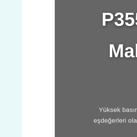
P35
Mal
Yüksek basın
eşdeğerleri ol