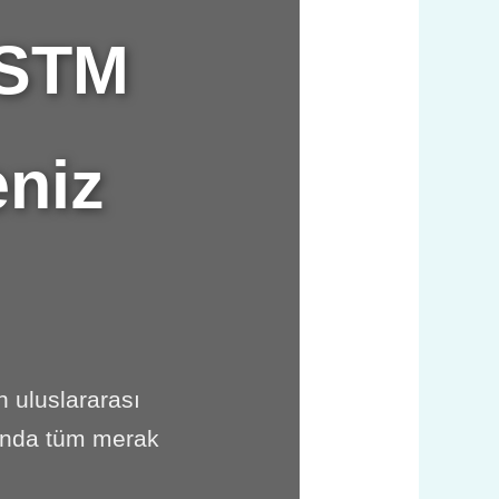
ASTM
eniz
n uluslararası
ında tüm merak