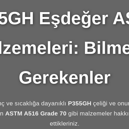
5GH Eşdeğer 
zemeleri: Bilm
Gerekenler
ç ve sıcaklığa dayanıklı
P355GH
çeliği ve onu
an
ASTM A516 Grade 70
gibi malzemeler hakk
ettikleriniz.