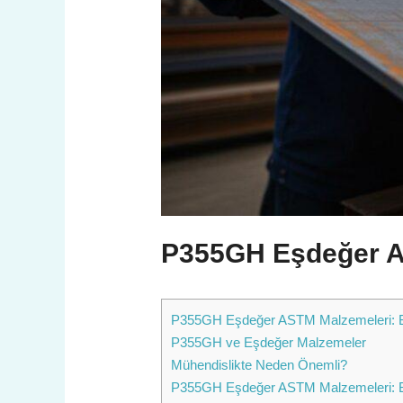
P355GH Eşdeğer AS
P355GH Eşdeğer ASTM Malzemeleri: B
P355GH ve Eşdeğer Malzemeler
Mühendislikte Neden Önemli?
P355GH Eşdeğer ASTM Malzemeleri: B