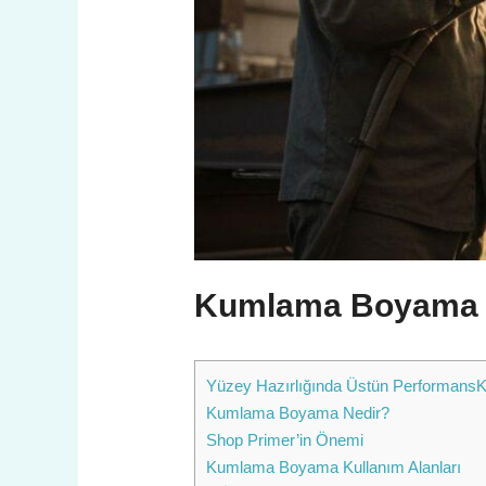
Kumlama Boyama F
Yüzey Hazırlığında Üstün Performan
Kumlama Boyama Nedir?
Shop Primer’in Önemi
Kumlama Boyama Kullanım Alanları