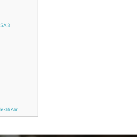
 SA 3
lifi Alın!