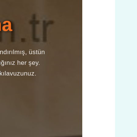
ma
ndırılmış, üstün
ğınız her şey.
n kılavuzunuz.