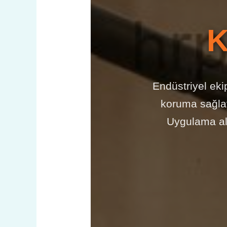
K
Endüstriyel eki
koruma sağl
Uygulama alan