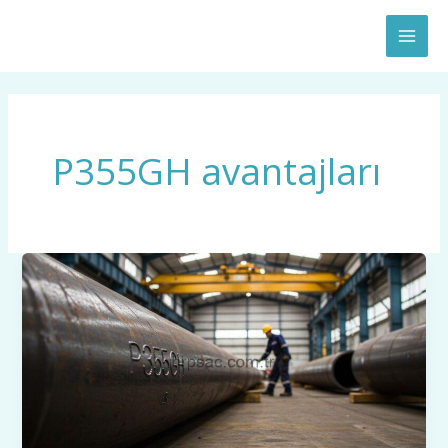
İçeriğe
Mai
atla
Men
P355GH avantajları