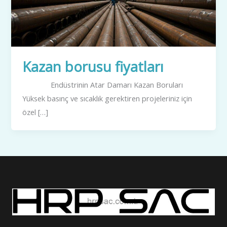
Kazan borusu fiyatları
Endüstrinin Atar Damarı Kazan Boruları
Yüksek basınç ve sıcaklık gerektiren projeleriniz için
özel […]