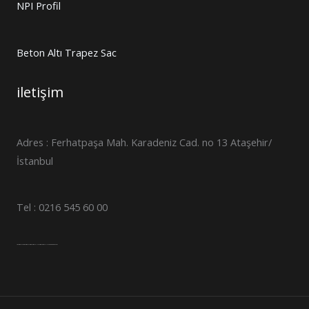
NPI Profil
Beton Altı Trapez Sac
iletişim
Adres : Ferhatpaşa Mah. Karadeniz Cad. no 13 Ataşehir/
İstanbul
Tel : 0216 545 60 00
Trapez sac fiyatları
Trapez sac fiyatları
sandviç panel fiyatları
sandviç panel fiyatları
Kazan sacı
16mo3 sac