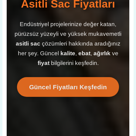
Asitli Sac Fiyatları
Endüstriyel projelerinize değer katan,
pürüzsüz yüzeyli ve yüksek mukavemetli
asitli sac
çözümleri hakkında aradığınız
her şey. Güncel
kalite
,
ebat
,
ağırlık
ve
fiyat
bilgilerini keşfedin.
Güncel Fiyatları Keşfedin