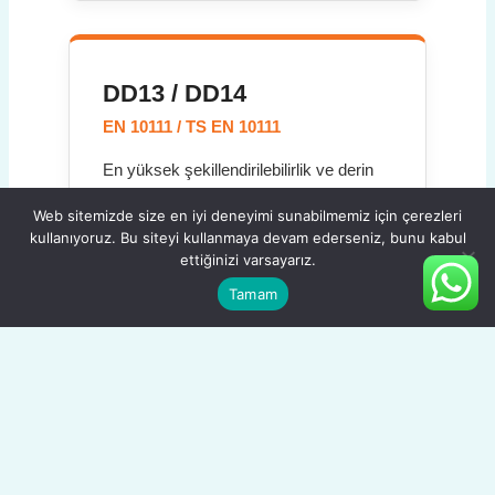
DD13 / DD14
EN 10111 / TS EN 10111
En yüksek şekillendirilebilirlik ve derin
çekme özelliğine sahip kalitelerdir.
Web sitemizde size en iyi deneyimi sunabilmemiz için çerezleri
Kompleks geometrili parça imalatı
kullanıyoruz. Bu siteyi kullanmaya devam ederseniz, bunu kabul
gerektiren otomotiv ve makine
ettiğinizi varsayarız.
sanayilerinde tercih edilir.
Tamam
HRP Sac (Erdemir 6222)
ÖZEL / Erdemir Standartları